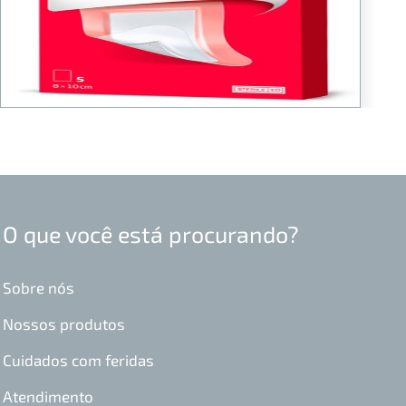
O que você está procurando?
Sobre nós
Nossos produtos
Cuidados com feridas
Atendimento