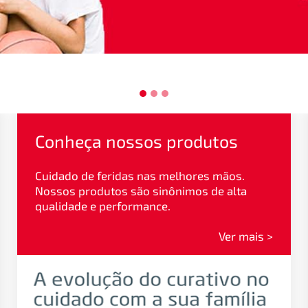
Conheça nossos produtos
Cuidado de feridas nas melhores mãos.
Nossos produtos são sinônimos de alta
qualidade e performance.
Ver mais >