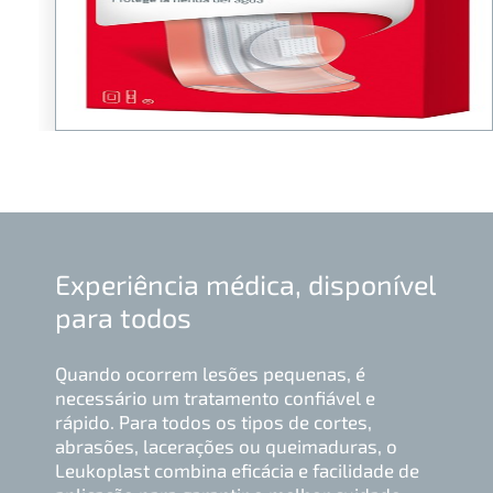
Experiência médica, disponível
para todos
Quando ocorrem lesões pequenas, é
necessário um tratamento confiável e
rápido. Para todos os tipos de cortes,
abrasões, lacerações ou queimaduras, o
Leukoplast combina eficácia e facilidade de