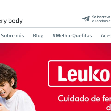
Se inscreva
ery body
e recebas a
Sobre nós
Blog
#MelhorQuefitas
Aces