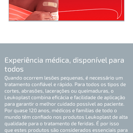
Experiência médica, disponível para
todos
Quando ocorrem lesões pequenas, é necessário um
tratamento confiável e rápido. Para todos os tipos de
cortes, abrasões, lacerações ou queimaduras, o
Leukoplast combina eficácia e facilidade de aplicação
para garantir o melhor cuidado possível ao paciente.
Por quase 120 anos, médicos e famílias de todo o
mundo têm confiado nos produtos Leukoplast de alta
qualidade para o tratamento de feridas. É por isso
que estes produtos são considerados essenciais para