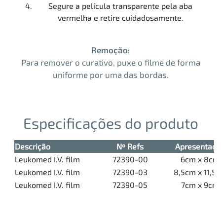
Segure a película transparente pela aba
vermelha e retire cuidadosamente.
Remoção:
Para remover o curativo, puxe o filme de forma
uniforme por uma das bordas.
Especificações do produto
Descrição
Nº Refs
Apresentaçã
Leukomed I.V. film
72390-00
6cm x 8cm
Leukomed I.V. film
72390-03
8,5cm x 11,5
Leukomed I.V. film
72390-05
7cm x 9cm