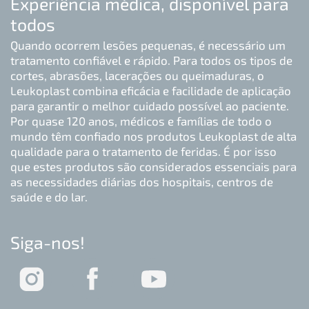
Experiência médica, disponível para
sobre promoções, descontos, lançamentos, alterações de
todos
produtos e políticas; c) Análise de estratégias comerciais; d)
Contato com o titular; e) Faturamento eletrônico; f)
Quando ocorrem lesões pequenas, é necessário um
Gerenciamento de pedidos, reclamações, queixas ou
tratamento confiável e rápido. Para todos os tipos de
solicitações de garantia; g) Transferência e/ou transmissão
cortes, abrasões, lacerações ou queimaduras, o
de dados pessoais sensíveis às entidades públicas
Leukoplast combina eficácia e facilidade de aplicação
competentes, seja por mandado legal, ordem judicial ou
para garantir o melhor cuidado possível ao paciente.
administrativa, em caso de conhecimento por parte da BSN
Por quase 120 anos, médicos e famílias de todo o
MEDICAL LTDA de eventos adversos relacionados a
mundo têm confiado nos produtos Leukoplast de alta
reclamações técnicas ou outros; h) Transferência dos dados
qualidade para o tratamento de feridas. É por isso
pessoais para empresas afiliadas, vinculadas ou matriz da
que estes produtos são considerados essenciais para
BSN MEDICAL LTDA ou terceiros para a execução das
as necessidades diárias dos hospitais, centros de
finalidades mencionadas; i) Transmissão dos dados ao
saúde e do lar.
encarregado designado; j) Envio de informações sobre o
uso e cuidado de dispositivos médicos, seja diretamente ou
por meio do encarregado; k) Envio de atividades de
Siga-nos!
fidelização, treinamento e/ou capacitação. Direitos do
Titular: Como Titular, você poderá: Acessar, conhecer,
atualizar e retificar seus dados, bem como solicitar a
exclusão deles ou revogar a presente autorização. Você