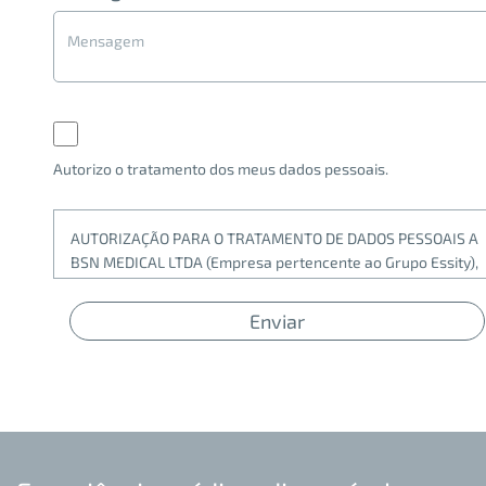
Autorizo o tratamento dos meus dados pessoais.
AUTORIZAÇÃO PARA O TRATAMENTO DE DADOS PESSOAIS A
BSN MEDICAL LTDA (Empresa pertencente ao Grupo Essity),
em conformidade com a legislação do país relativa à
proteção de dados pessoais e outras normas locais e
tratados internacionais que a complementem ou
modifiquem, é responsável pelo tratamento de seus dados
pessoais. Tratamento e finalidades: Seus dados serão
utilizados para contatá-lo por meio de aplicativos de
mensagens instantâneas (WhatsApp ou similares), redes
sociais, e-mail ou correio físico para o envio de: a) Atividades
de marketing, promoção e publicidade; b) Informações